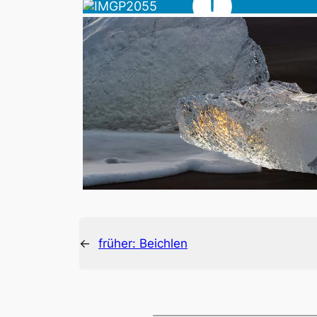
←
früher:
Beichlen