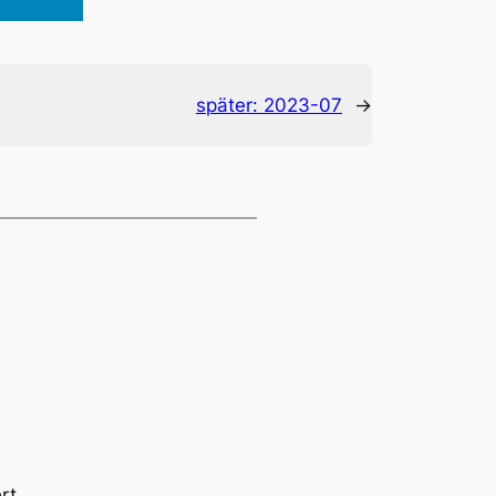
später:
2023-07
→
rt