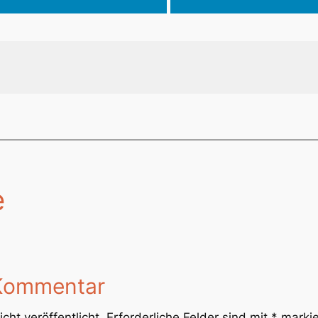
e
 Kommentar
cht veröffentlicht.
Erforderliche Felder sind mit
*
markie