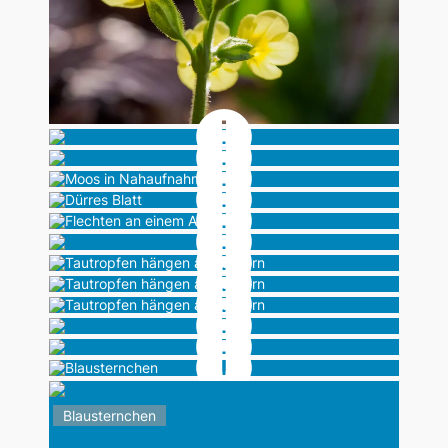
Moos in Nahaufnahme
Dürres Blatt
Flechten an einem Ast
Tautropfen hängen an Blättern
Tautropfen hängen an Blättern
Tautropfen hängen an Blättern
Blausternchen
Blausternchen