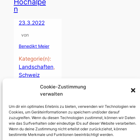
Hochalpe
n
23.3.2022
von
Benedikt Meier
Kategorie(n):
Landschaften
, 
Schweiz
Cookie-Zustimmung
Ich habe die
verwalten
Gelegenheit
bekommen, in
Um dir ein optimales Erlebnis zu bieten, verwenden wir Technologien wie
einem Helikopter
Cookies, um Geräteinformationen zu speichern und/oder darauf
die Alpen zu
zuzugreifen. Wenn du diesen Technologien zustimmst, können wir Daten
erkundigen. Das
wie das Surfverhalten oder eindeutige IDs auf dieser Website verarbeiten.
war sehr spannend
Wenn du deine Zustimmung nicht erteilst oder zurückziehst, können
bestimmte Merkmale und Funktionen beeinträchtigt werden.
und